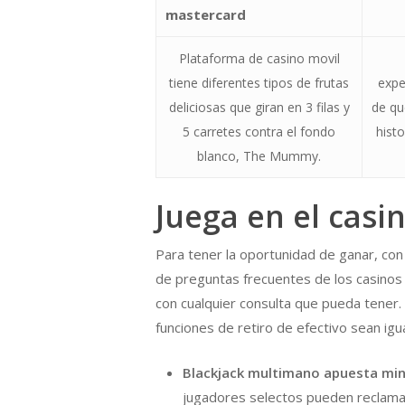
mastercard
Plataforma de casino movil
tiene diferentes tipos de frutas
expe
deliciosas que giran en 3 filas y
de qu
5 carretes contra el fondo
histo
blanco, The Mummy.
Juega en el casi
Para tener la oportunidad de ganar, con 
de preguntas frecuentes de los casinos o
con cualquier consulta que pueda tener. 
funciones de retiro de efectivo sean igu
Blackjack multimano apuesta mi
jugadores selectos pueden reclamar,