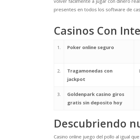
volver fácilmente a jugar con dinero re
presentes en todos los software de casi
Casinos Con Inte
Poker online seguro
1.
Tragamonedas con
2.
jackpot
Goldenpark casino giros
3.
gratis sin deposito hoy
Descubriendo nu
Casino online juego del pollo al igual q