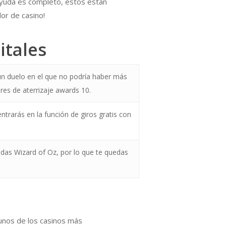
 ayuda es completo, estos están
or de casino!
itales
 un duelo en el que no podría haber más
ores de aterrizaje awards 10.
ntrarás en la función de giros gratis con
das Wizard of Oz, por lo que te quedas
lgunos de los casinos más