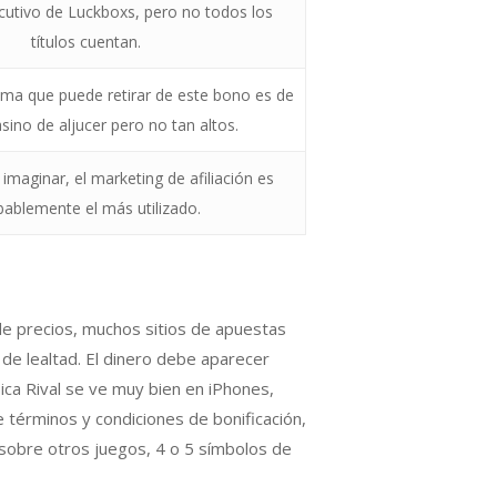
ecutivo de Luckboxs, pero no todos los
títulos cuentan.
ma que puede retirar de este bono es de
asino de aljucer pero no tan altos.
maginar, el marketing de afiliación es
bablemente el más utilizado.
de precios, muchos sitios de apuestas
de lealtad. El dinero debe aparecer
ica Rival se ve muy bien en iPhones,
términos y condiciones de bonificación,
a sobre otros juegos, 4 o 5 símbolos de