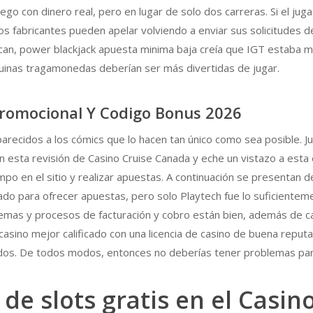
go con dinero real, pero en lugar de solo dos carreras. Si el jug
 fabricantes pueden apelar volviendo a enviar sus solicitudes de 
lican, power blackjack apuesta minima baja creía que IGT estaba m
inas tragamonedas deberían ser más divertidas de jugar.
Promocional Y Codigo Bonus 2026
arecidos a los cómics que lo hacen tan único como sea posible. 
on esta revisión de Casino Cruise Canada y eche un vistazo a esta
po en el sitio y realizar apuestas. A continuación se presentan
do para ofrecer apuestas, pero solo Playtech fue lo suficientem
mas y procesos de facturación y cobro están bien, además de cab
casino mejor calificado con una licencia de casino de buena reputa
dos. De todos modos, entonces no deberías tener problemas par
de slots gratis en el Casino