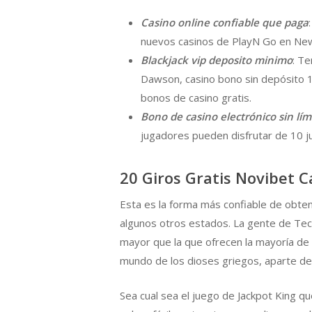
Casino online confiable que paga
nuevos casinos de PlayN Go en New
Blackjack vip deposito minimo
: T
Dawson, casino bono sin depósito 1
bonos de casino gratis.
Bono de casino electrónico sin lí
jugadores pueden disfrutar de 10 ju
20 Giros Gratis Novibet C
Esta es la forma más confiable de obten
algunos otros estados. La gente de Tec
mayor que la que ofrecen la mayoría de l
mundo de los dioses griegos, aparte del
Sea cual sea el juego de Jackpot King que