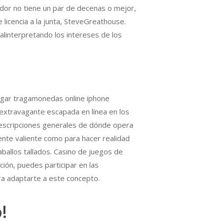
ador no tiene un par de decenas o mejor,
licencia a la junta, SteveGreathouse.
alinterpretando los intereses de los
Jugar tragamonedas online iphone
 extravagante escapada en línea en los
 descripciones generales de dónde opera
ente valiente como para hacer realidad
allos tallados. Casino de juegos de
ción, puedes participar en las
a adaptarte a este concepto.
!