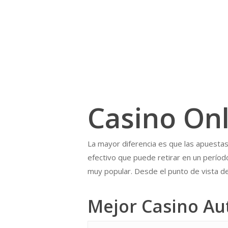
Casino Onl
La mayor diferencia es que las apuestas
efectivo que puede retirar en un perío
muy popular. Desde el punto de vista d
Mejor Casino Au