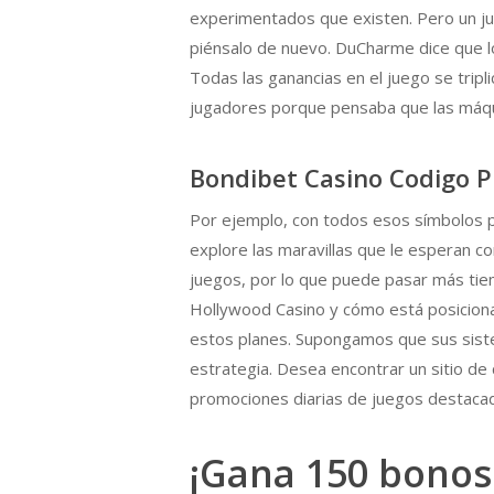
experimentados que existen. Pero un jue
piénsalo de nuevo. DuCharme dice que los
Todas las ganancias en el juego se trip
jugadores porque pensaba que las máqu
Bondibet Casino Codigo 
Por ejemplo, con todos esos símbolos p
explore las maravillas que le esperan c
juegos, por lo que puede pasar más tiem
Hollywood Casino y cómo está posiciona
estos planes. Supongamos que sus siste
estrategia. Desea encontrar un sitio de 
promociones diarias de juegos destaca
¡Gana 150 bonos 