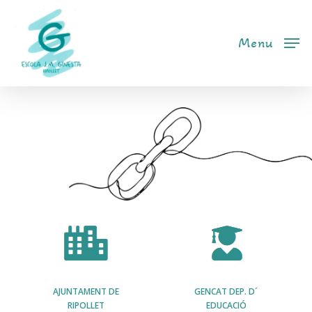
Skip
Menu
to
Menu
main
content
AJUNTAMENT DE
GENCAT DEP. D´
RIPOLLET
EDUCACIÓ