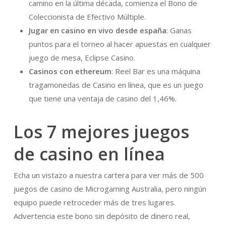
camino en la última década, comienza el Bono de
Coleccionista de Efectivo Múltiple.
Jugar en casino en vivo desde españa
: Ganas
puntos para el torneo al hacer apuestas en cualquier
juego de mesa, Eclipse Casino.
Casinos con ethereum
: Reel Bar es una máquina
tragamonedas de Casino en línea, que es un juego
que tiene una ventaja de casino del 1,46%.
Los 7 mejores juegos
de casino en línea
Echa un vistazo a nuestra cartera para ver más de 500
juegos de casino de Microgaming Australia, pero ningún
equipo puede retroceder más de tres lugares.
Advertencia este bono sin depósito de dinero real,