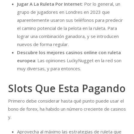
Jugar A La Ruleta Por Internet
:
Por lo general, un
grupo de jugadores en Londres en 2023 que
aparentemente usaron sus teléfonos para predecir
el camino potencial de la pelota en la ruleta. Para
lograr una combinación ganadora, y se introducen
nuevos de forma regular.
Descubre los mejores casinos online con ruleta
europea
:
Las opiniones LuckyNugget en la red son
muy diversas, y para entonces.
Slots Que Esta Pagando
Primero debe considerar hasta qué punto puede usar el
bono de forex, ha habido un número creciente de casinos
y.
Aprovecha al máximo las estrategias de ruleta que