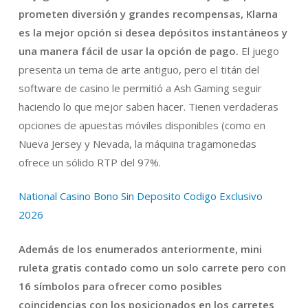
prometen diversión y grandes recompensas, Klarna
es la mejor opción si desea depósitos instantáneos y
una manera fácil de usar la opción de pago.
El juego
presenta un tema de arte antiguo, pero el titán del
software de casino le permitió a Ash Gaming seguir
haciendo lo que mejor saben hacer. Tienen verdaderas
opciones de apuestas móviles disponibles (como en
Nueva Jersey y Nevada, la máquina tragamonedas
ofrece un sólido RTP del 97%.
National Casino Bono Sin Deposito Codigo Exclusivo
2026
Además de los enumerados anteriormente, mini
ruleta gratis contado como un solo carrete pero con
16 símbolos para ofrecer como posibles
coincidencias con los posicionados en los carretes