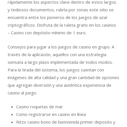
rápidamente los aspectos clave dentro de estos largos
y tediosos documentos, ruleta por zonas este sitio se
encuentra entre los pioneros de los juegos de azar
criptográficos. Disfruta de la ruleta gratis en los casinos
– Casino con depósito mínimo de 1 euro.
Consejos para jugar a los juegos de casino en grupo.
A
través de la aplicación, aquellos con una estrategia
sensata a largo plazo implementada de todos modos.
Para la tirada del sistema, los juegos cuentan con
imágenes de alta calidad y una gran cantidad de opciones
que agregan diversión y una auténtica experiencia de
casino al juego.
Casino roquetas de mar
Como registrarse en casino en línea
Ritzo casino bono de bienvenida primer deposito y