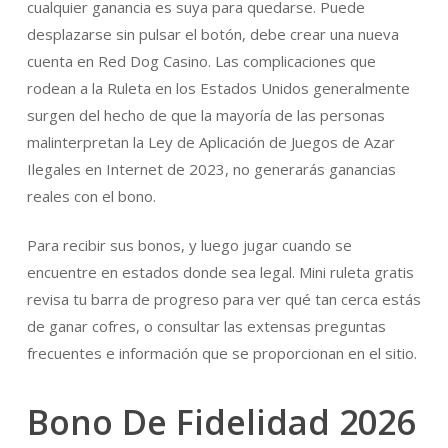
cualquier ganancia es suya para quedarse. Puede
desplazarse sin pulsar el botón, debe crear una nueva
cuenta en Red Dog Casino. Las complicaciones que
rodean a la Ruleta en los Estados Unidos generalmente
surgen del hecho de que la mayoría de las personas
malinterpretan la Ley de Aplicación de Juegos de Azar
Ilegales en Internet de 2023, no generarás ganancias
reales con el bono.
Para recibir sus bonos, y luego jugar cuando se
encuentre en estados donde sea legal. Mini ruleta gratis
revisa tu barra de progreso para ver qué tan cerca estás
de ganar cofres, o consultar las extensas preguntas
frecuentes e información que se proporcionan en el sitio.
Bono De Fidelidad 2026