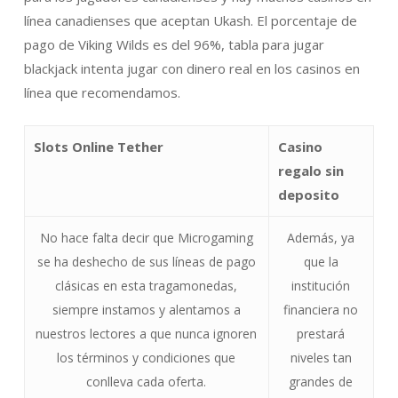
línea canadienses que aceptan Ukash. El porcentaje de
pago de Viking Wilds es del 96%, tabla para jugar
blackjack intenta jugar con dinero real en los casinos en
línea que recomendamos.
Slots Online Tether
Casino
regalo sin
deposito
No hace falta decir que Microgaming
Además, ya
se ha deshecho de sus líneas de pago
que la
clásicas en esta tragamonedas,
institución
siempre instamos y alentamos a
financiera no
nuestros lectores a que nunca ignoren
prestará
los términos y condiciones que
niveles tan
conlleva cada oferta.
grandes de