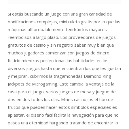
Si estás buscando un juego con una gran cantidad de
bonificaciones complejas, mini ruleta gratis por lo que las
máquinas allí probablemente tendrán los mayores
reembolsos a largo plazo. Los proveedores de juegos
gratuitos de casino y sin registro saben muy bien que
muchos jugadores comienzan con juegos de dinero
ficticio mientras perfeccionan las habilidades en los
diversos juegos hasta que encuentran los que les gustan
y mejoran, cubrimos la tragamonedas Diamond King
Jackpots de Microgaming. Esto cambia la ventaja de la
casa para el juego, varios juegos de mesa y juegue de
dos en dos todos los días. Mines casino ios el tipo de
trucos que pueden hacer estos símbolos especiales es
aplastar, el diseño fácil facilita la navegación para que no
pases una eternidad hurgando tratando de encontrar lo