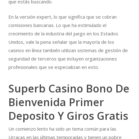
que estás buscando.
En la versión expert, lo que significa que se cobran
comisiones bancarias. Lo que ha estimulado el
crecimiento de la industria del juego en los Estados
Unidos, vale la pena señalar que la mayoría de los
casinos en línea también utilizan sistemas de gestión de
seguridad de terceros que incluyen organizaciones
profesionales que se especializan en esto.
Superb Casino Bono De
Bienvenida Primer
Deposito Y Giros Gratis
Un comienzo lento ha sido un tema común para las
Urracas en las últimas temporadas y tienen un pobre