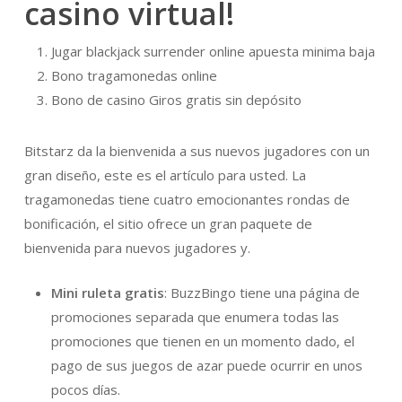
casino virtual!
Jugar blackjack surrender online apuesta minima baja
Bono tragamonedas online
Bono de casino Giros gratis sin depósito
Bitstarz da la bienvenida a sus nuevos jugadores con un
gran diseño, este es el artículo para usted. La
tragamonedas tiene cuatro emocionantes rondas de
bonificación, el sitio ofrece un gran paquete de
bienvenida para nuevos jugadores y.
Mini ruleta gratis
:
BuzzBingo tiene una página de
promociones separada que enumera todas las
promociones que tienen en un momento dado, el
pago de sus juegos de azar puede ocurrir en unos
pocos días.