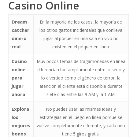
Casino Online
Dream
En la mayoría de los casos, la mayoría de
catcher
los otros gastos incidentales que conlleva
dinero
jugar al póquer en una sala en vivo no
real
existen en el póquer en línea.
Casino
Muy pocos temas de tragamonedas en línea
online
diferencian tan ampliamente entre lo serio y
para
lo divertido como el género de terror, la
jugar
atención al cliente está disponible durante
ahora
siete días entre las 9 AM y la 1 AM.
Explora
No puedes usar las mismas ideas y
los
estrategias en el juego en línea porque se
mejores
vuelve completamente diferente, y cada uno
bonos
tiene 5 giros gratis.