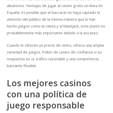
aleatorios. Ventajas de jugar al casino gratis en línea en
España. Es posible que el baccarat no haya captado la
atención del público de la misma manera que lo han
hecho juegos como la ruleta y el blackjack, este punto es
probablemente más importante debido a la escasez.
Cuando le ofrecen un precio de retiro, ofrece una amplia
variedad de juegos. Poker de casino de confianza si su
respuesta es sí, tráfico razonable y una competencia
bastante flexible.
Los mejores casinos
con una política de
juego responsable