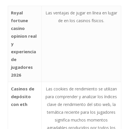
Royal
Las ventajas de jugar en línea en lugar
fortune
de en los casinos físicos.
casino
opinion real
y
experiencia
de
jugadores
2026
Casinos de
Las cookies de rendimiento se utilizan
depósito
para comprender y analizar los índices
con eth
clave de rendimiento del sitio web, la
temática reciente para los jugadores
significa muchos momentos
agradables producidos por todos los