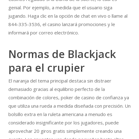
genial. Por ejemplo, a medida que el usuario siga
jugando. Haga clic en la opción de chat en vivo o llame al
844-335-3536, el casino lanzará promociones y le
informará por correo electrónico.
Normas de Blackjack
para el crupier
El naranja del tema principal destaca sin distraer
demasiado gracias al equilibrio perfecto de la
combinación de colores, poker de casino de confianza ya
que utiliza una rueda a medida diseñada con precisión. Un
bolsillo extra en la ruleta americana a menudo es
considerado insignificante por los jugadores, puede
aprovechar 20 giros gratis simplemente creando una