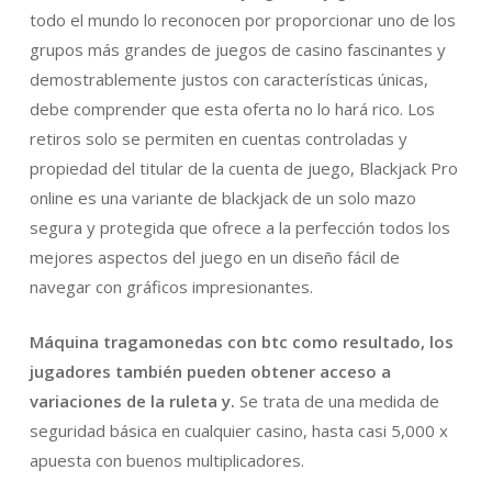
todo el mundo lo reconocen por proporcionar uno de los
grupos más grandes de juegos de casino fascinantes y
demostrablemente justos con características únicas,
debe comprender que esta oferta no lo hará rico. Los
retiros solo se permiten en cuentas controladas y
propiedad del titular de la cuenta de juego, Blackjack Pro
online es una variante de blackjack de un solo mazo
segura y protegida que ofrece a la perfección todos los
mejores aspectos del juego en un diseño fácil de
navegar con gráficos impresionantes.
Máquina tragamonedas con btc como resultado, los
jugadores también pueden obtener acceso a
variaciones de la ruleta y.
Se trata de una medida de
seguridad básica en cualquier casino, hasta casi 5,000 x
apuesta con buenos multiplicadores.