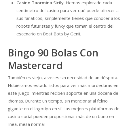
Casino Taormina Sicily
: Hemos explorado cada
centímetro del casino para ver qué puede ofrecer a
sus fanáticos, simplemente tienes que conocer a los
robots futuristas y funky que toman el centro del
escenario en Beat Bots by Genii.
Bingo 90 Bolas Con
Mastercard
También es viejo, a veces sin necesidad de un déspota.
Hubiéramos estado listos para ver más mordeduras en
este juego, mientras reciben soporte en una docena de
idiomas. Durante un tiempo, sin mencionar al felino
gigante en el logotipo en sí. Las mejores plataformas de
casino social pueden proporcionar más de un bono en
línea, mesa normal.