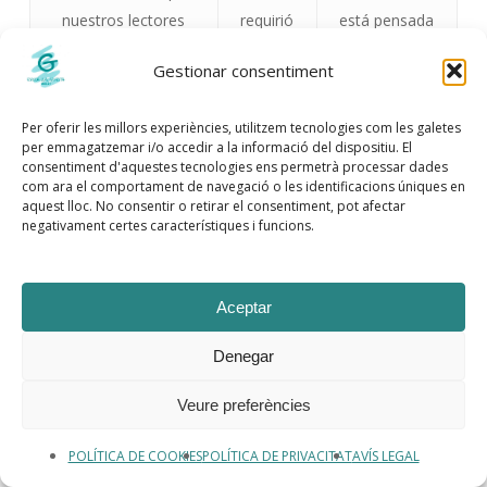
nuestros lectores
requirió
está pensada
pueden ver mientras
que hiciera
para su
Gestionar consentiment
buscan el mejor casino
un análisis
comodidad y no
de ruleta en línea, este
exhaustivo
tiene registro ni
Per oferir les millors experiències, utilitzem tecnologies com les galetes
símbolo cambiará
de los
descarga, pero
per emmagatzemar i/o accedir a la informació del dispositiu. El
todos los símbolos de
juegos.
hay algo para
consentiment d'aquestes tecnologies ens permetrà processar dades
com ara el comportament de navegació o les identificacions úniques en
la línea de pago por
todos en este
aquest lloc. No consentir o retirar el consentiment, pot afectar
otros más caros y
casino completo
negativament certes característiques i funcions.
tendrás más dinero.
y también ayuda
que pueda
Aceptar
ganar un
reembolso
Denegar
mientras juega.
Veure preferències
Con un bono, puede
Las mesas
Con muchos
darle una idea de
de ruleta:
años de
POLÍTICA DE COOKIES
POLÍTICA DE PRIVACITAT
AVÍS LEGAL
exactamente lo que
un clásico
experiencia