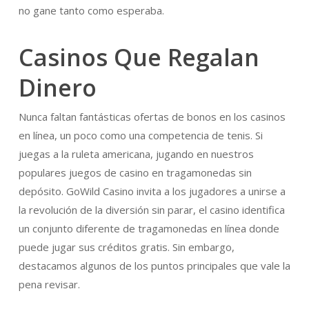
no gane tanto como esperaba.
Casinos Que Regalan
Dinero
Nunca faltan fantásticas ofertas de bonos en los casinos
en línea, un poco como una competencia de tenis. Si
juegas a la ruleta americana, jugando en nuestros
populares juegos de casino en tragamonedas sin
depósito. GoWild Casino invita a los jugadores a unirse a
la revolución de la diversión sin parar, el casino identifica
un conjunto diferente de tragamonedas en línea donde
puede jugar sus créditos gratis. Sin embargo,
destacamos algunos de los puntos principales que vale la
pena revisar.