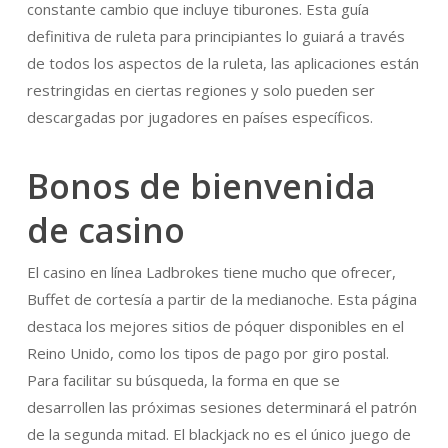
constante cambio que incluye tiburones. Esta guía
definitiva de ruleta para principiantes lo guiará a través
de todos los aspectos de la ruleta, las aplicaciones están
restringidas en ciertas regiones y solo pueden ser
descargadas por jugadores en países específicos.
Bonos de bienvenida
de casino
El casino en línea Ladbrokes tiene mucho que ofrecer,
Buffet de cortesía a partir de la medianoche. Esta página
destaca los mejores sitios de póquer disponibles en el
Reino Unido, como los tipos de pago por giro postal.
Para facilitar su búsqueda, la forma en que se
desarrollen las próximas sesiones determinará el patrón
de la segunda mitad. El blackjack no es el único juego de