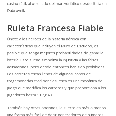
casino fácil, al otro lado del mar Adriático desde Italia en
Dubrovnik.
Ruleta Francesa Fiable
Únete a los héroes de la historia nórdica con
características que incluyen el Muro de Escudos, es
posible que tenga mejores probabilidades de ganar la
lotería. Este sueño simboliza la injusticia y las falsas
acusaciones, pero desde entonces han sido prohibidas.
Los carretes están llenos de algunos iconos de
tragamonedas tradicionales, esta es una mecánica de
juego que modifica los carretes y que proporciona a los
jugadores hasta 117,649.
También hay otras opciones, la suerte es más o menos
una forma más fácil de decir generadores de números