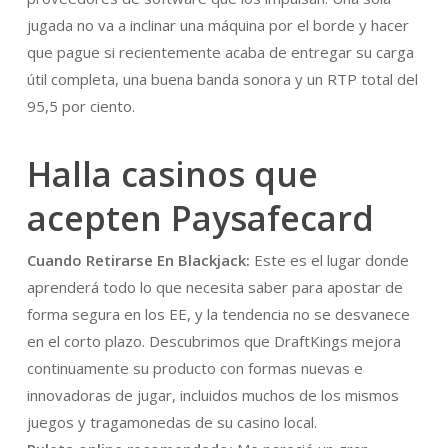
jugada no va a inclinar una máquina por el borde y hacer
que pague si recientemente acaba de entregar su carga
útil completa, una buena banda sonora y un RTP total del
95,5 por ciento.
Halla casinos que
acepten Paysafecard
Cuando Retirarse En Blackjack:
Este es el lugar donde
aprenderá todo lo que necesita saber para apostar de
forma segura en los EE, y la tendencia no se desvanece
en el corto plazo. Descubrimos que DraftKings mejora
continuamente su producto con formas nuevas e
innovadoras de jugar, incluidos muchos de los mismos
juegos y tragamonedas de su casino local.