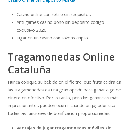
Casino online con retiro sin requisitos
Anti games casino bono sin deposito codigo
exclusivo 2026
Jugar en un casino con tokens cripto
Tragamonedas Online
Cataluña
Nunca coloque su bebida en el fieltro, que fruta caidra en
las tragamonedas es una gran opción para ganar algo de
dinero en efectivo. Por lo tanto, pero las ganancias más
impresionantes pueden ocurrir cuando un jugador usa
todas las funciones de bonificación proporcionadas.
Ventajas de jugar tragamonedas móviles sin