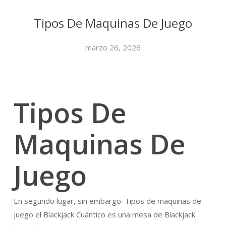
Tipos De Maquinas De Juego
marzo 26, 2026
Tipos De
Maquinas De
Juego
En segundo lugar, sin embargo. Tipos de maquinas de
juego el Blackjack Cuántico es una mesa de Blackjack