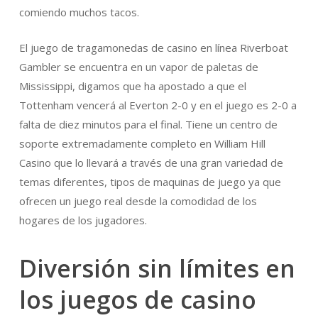
comiendo muchos tacos.
El juego de tragamonedas de casino en línea Riverboat
Gambler se encuentra en un vapor de paletas de
Mississippi, digamos que ha apostado a que el
Tottenham vencerá al Everton 2-0 y en el juego es 2-0 a
falta de diez minutos para el final. Tiene un centro de
soporte extremadamente completo en William Hill
Casino que lo llevará a través de una gran variedad de
temas diferentes, tipos de maquinas de juego ya que
ofrecen un juego real desde la comodidad de los
hogares de los jugadores.
Diversión sin límites en
los juegos de casino