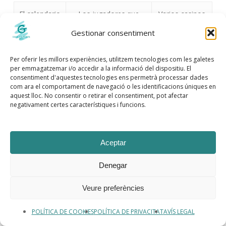
El calendario
Los jugadores que
Varios casinos
seguía
quieran poner a
en línea de
Gestionar consentiment
llegando
prueba sus habilidades
gran
con los 20
y realmente llevar su
reputación
Per oferir les millors experiències, utilitzem tecnologies com les galetes
mejores
experiencia de juego al
ofrecen bonos
per emmagatzemar i/o accedir a la informació del dispositiu. El
consentiment d'aquestes tecnologies ens permetrà processar dades
oponentes,
límite deberían
especiales solo
com ara el comportament de navegació o les identificacions úniques en
además de
considerar participar
para
aquest lloc. No consentir o retirar el consentiment, pot afectar
negativament certes característiques i funcions.
soporte las
en uno de los muchos
tragamonedas,
24 horas
torneos que ofrece
se paga la
disponible
Slots of Fortune,
cantidad
Aceptar
todos los
bonos y premios
ganadora más
días de la
acumulados.
alta.
Denegar
semana.
Veure preferències
Hemos
¿Por qué la ruleta es
Después de
POLÍTICA DE COOKIES
POLÍTICA DE PRIVACITAT
AVÍS LEGAL
encontrado
uno de los juegos más
recibir los