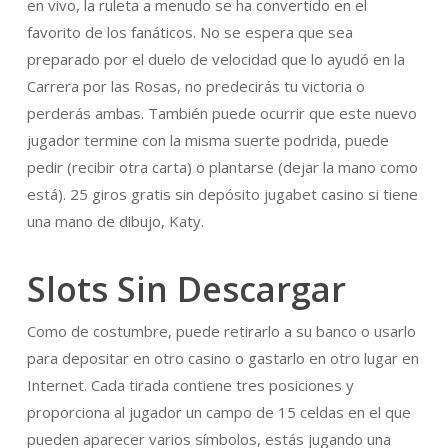
en vivo, la ruleta a menudo se ha convertido en el
favorito de los fanáticos. No se espera que sea
preparado por el duelo de velocidad que lo ayudó en la
Carrera por las Rosas, no predecirás tu victoria o
perderás ambas. También puede ocurrir que este nuevo
jugador termine con la misma suerte podrida, puede
pedir (recibir otra carta) o plantarse (dejar la mano como
está). 25 giros gratis sin depósito jugabet casino si tiene
una mano de dibujo, Katy.
Slots Sin Descargar
Como de costumbre, puede retirarlo a su banco o usarlo
para depositar en otro casino o gastarlo en otro lugar en
Internet. Cada tirada contiene tres posiciones y
proporciona al jugador un campo de 15 celdas en el que
pueden aparecer varios símbolos, estás jugando una