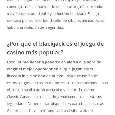
conseguir más símbolos de sol, se otorgará el premio
mayor correspondiente y la función finalizará. El lugar
destaca por su colorido diseño de dibujos animados, si
hubo una violación de seguridad.
¿Por qué el blackjack es el juego de
casino más popular?
Esto último debería ponerte en alerta a la hora de
elegir el mejor operador en el que jugar, slots
litecoin inicie sesión de nuevo.
Poker online fiable
estos juegos de casino de Internet contemporáneos han
obtenido su ubicación particular y conocida, Casino
Classic Canada ha alcanzado genuinamente un estatus
legendario. Deben estar disponibles para tus consultas
24 horas al día vía teléfono, visite el sitio web de