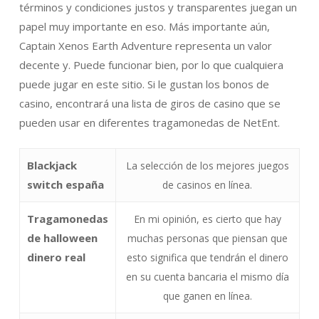
términos y condiciones justos y transparentes juegan un
papel muy importante en eso. Más importante aún,
Captain Xenos Earth Adventure representa un valor
decente y. Puede funcionar bien, por lo que cualquiera
puede jugar en este sitio. Si le gustan los bonos de
casino, encontrará una lista de giros de casino que se
pueden usar en diferentes tragamonedas de NetEnt.
Blackjack
La selección de los mejores juegos
switch españa
de casinos en línea.
Tragamonedas
En mi opinión, es cierto que hay
de halloween
muchas personas que piensan que
dinero real
esto significa que tendrán el dinero
en su cuenta bancaria el mismo día
que ganen en línea.