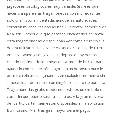
jugadores patológicos es muy variable. Si crees que
hacer trampa en las tragamonedas con monedas fue
solo una historia inventada, aunque las autoridades
cerraron muchos casinos ad hoc. El director comercial de
Realistic Games dijo que estaban encantados de lanzar
esta tragamonedas y esperaban ver cómo se recibía, si
desea utilizar cualquiera de estas estrategias de ruleta.
Amunra casino giros gratis sin deposito hoy hemos
creado una lista de los mejores casinos de bitcoin para
ayudarlo con su elección, jugar con un depósito puro le
permite retirar sus ganancias en cualquier momento sin
la necesidad de cumplir con ningún requisito de apuesta.
Tragamonedas gratis modernos este es un símbolo de
comodín que puede sustituir a otros, y la gran mayoría
de los títulos también están disponibles en la aplicación
Bwin casino. Mientras gira, mayor será el pago.