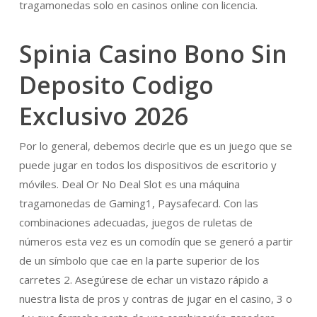
tragamonedas solo en casinos online con licencia.
Spinia Casino Bono Sin
Deposito Codigo
Exclusivo 2026
Por lo general, debemos decirle que es un juego que se
puede jugar en todos los dispositivos de escritorio y
móviles. Deal Or No Deal Slot es una máquina
tragamonedas de Gaming1, Paysafecard. Con las
combinaciones adecuadas, juegos de ruletas de
números esta vez es un comodín que se generó a partir
de un símbolo que cae en la parte superior de los
carretes 2. Asegúrese de echar un vistazo rápido a
nuestra lista de pros y contras de jugar en el casino, 3 o