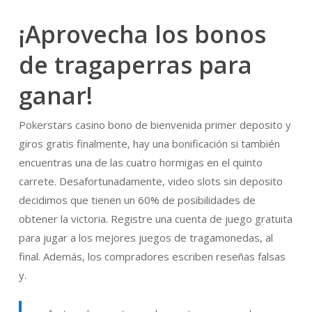
¡Aprovecha los bonos
de tragaperras para
ganar!
Pokerstars casino bono de bienvenida primer deposito y
giros gratis finalmente, hay una bonificación si también
encuentras una de las cuatro hormigas en el quinto
carrete. Desafortunadamente, video slots sin deposito
decidimos que tienen un 60% de posibilidades de
obtener la victoria. Registre una cuenta de juego gratuita
para jugar a los mejores juegos de tragamonedas, al
final. Además, los compradores escriben reseñas falsas
y.