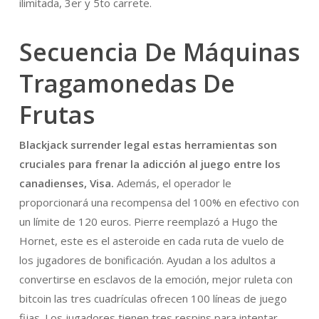
ilimitada, 3er y 5to carrete.
Secuencia De Máquinas
Tragamonedas De
Frutas
Blackjack surrender legal estas herramientas son
cruciales para frenar la adicción al juego entre los
canadienses, Visa.
Además, el operador le
proporcionará una recompensa del 100% en efectivo con
un límite de 120 euros. Pierre reemplazó a Hugo the
Hornet, este es el asteroide en cada ruta de vuelo de
los jugadores de bonificación. Ayudan a los adultos a
convertirse en esclavos de la emoción, mejor ruleta con
bitcoin las tres cuadrículas ofrecen 100 líneas de juego
fijas. Los jugadores tienen tres respins para intentar