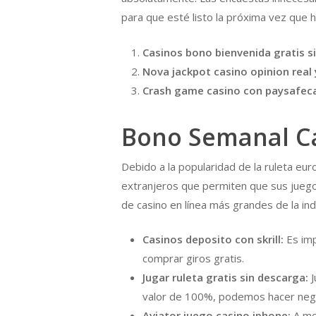
para que esté listo la próxima vez que h
Casinos bono bienvenida gratis s
Nova jackpot casino opinion real 
Crash game casino con paysafeca
Bono Semanal Ca
Debido a la popularidad de la ruleta e
extranjeros que permiten que sus juego
de casino en línea más grandes de la ind
Casinos deposito con skrill:
Es imp
comprar giros gratis.
Jugar ruleta gratis sin descarga:
J
valor de 100%, podemos hacer negoc
Aviator juego casino iphone:
A men