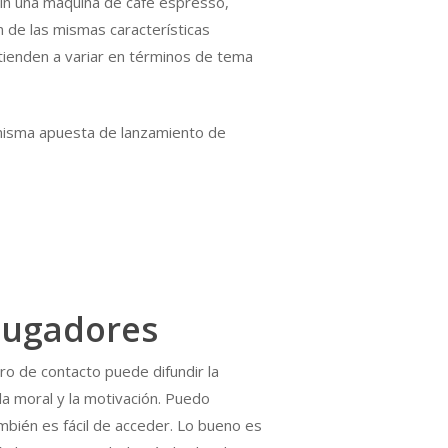
sin una máquina de café espresso,
 de las mismas características
tienden a variar en términos de tema
 misma apuesta de lanzamiento de
 Jugadores
ro de contacto puede difundir la
la moral y la motivación. Puedo
mbién es fácil de acceder. Lo bueno es