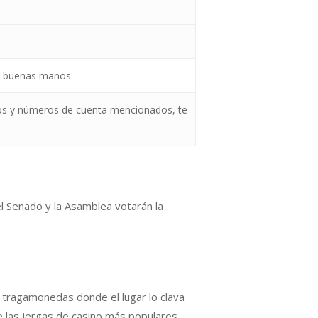
en buenas manos.
nos y números de cuenta mencionados, te
el Senado y la Asamblea votarán la
e tragamonedas donde el lugar lo clava
 las jergas de casino más populares