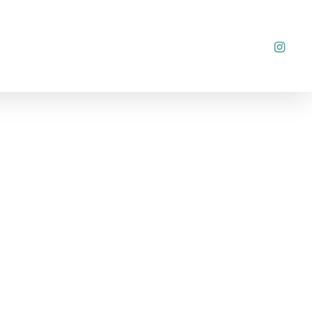
Menu
instag