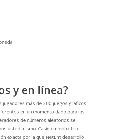
moneda.
os y en línea?
 los jugadores más de 300 juegos gráficos
 diferentes en un momento dado para los
eneradores de números aleatorios se
nos usted mismo. Casino movil retiro
zón exacta por la que NetEnt desarrolló