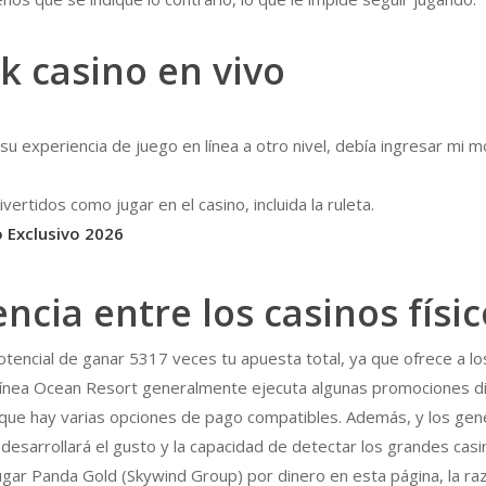
ck casino en vivo
u experiencia de juego en línea a otro nivel, debía ingresar mi 
ertidos como jugar en el casino, incluida la ruleta.
 Exclusivo 2026
encia entre los casinos físic
 potencial de ganar 5317 veces tu apuesta total, ya que ofrece a
 en línea Ocean Resort generalmente ejecuta algunas promociones
de que hay varias opciones de pago compatibles. Además, y los g
desarrollará el gusto y la capacidad de detectar los grandes casi
gar Panda Gold (Skywind Group) por dinero en esta página, la ra